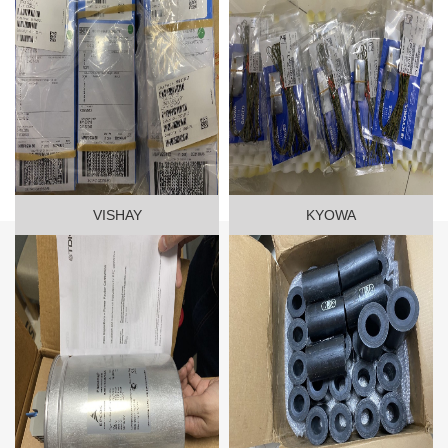
VISHAY
KYOWA