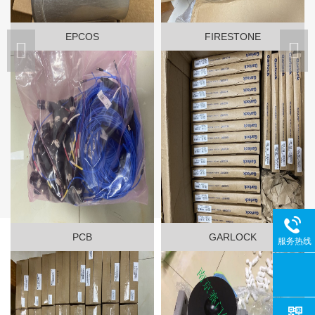
EPCOS
FIRESTONE
PCB
GARLOCK
服务热线