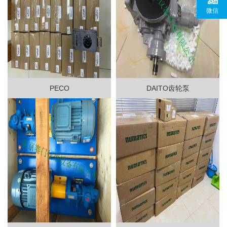
微信
PECO
DAITO齿轮泵