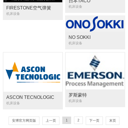
日本TACO
机床设备
FIRESTONE空气弹簧
机床设备
NO SOKKI
机床设备
罗斯蒙特
ASCON TECNOLOGIC
机床设备
机床设备
1
2
安博官方网页版
上一页
下一页
末页