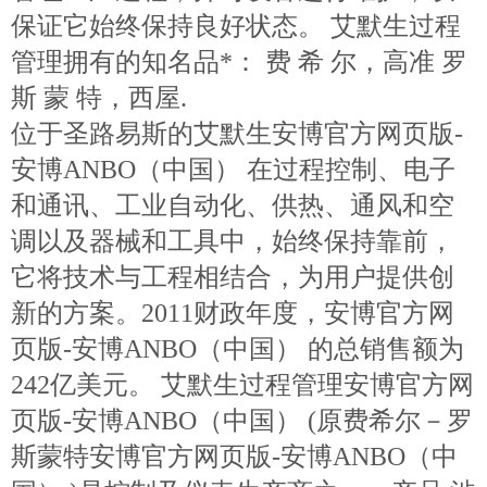
保证它始终保持良好状态。 艾默生过程
管理拥有的知名品*： 费 希 尔，高准 罗
斯 蒙 特，西屋.
位于圣路易斯的艾默生安博官方网页版-
安博ANBO（中国） 在过程控制、电子
和通讯、工业自动化、供热、通风和空
调以及器械和工具中，始终保持靠前，
它将技术与工程相结合，为用户提供创
新的方案。2011财政年度，安博官方网
页版-安博ANBO（中国） 的总销售额为
242亿美元。 艾默生过程管理安博官方网
页版-安博ANBO（中国） (原费希尔－罗
斯蒙特安博官方网页版-安博ANBO（中