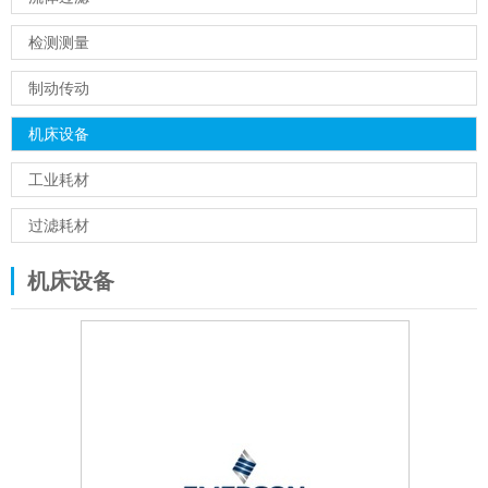
检测测量
制动传动
机床设备
工业耗材
过滤耗材
机床设备