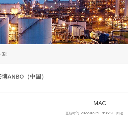
中国）
安博ANBO（中国）
MAC
更新时间 2022-02-25 19:35:51
阅读
11