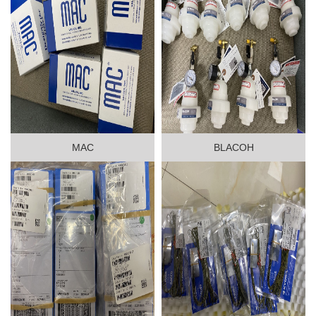
MAC
BLACOH