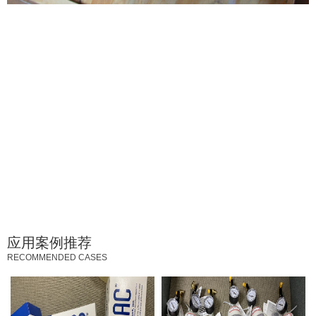
应用案例推荐
RECOMMENDED CASES