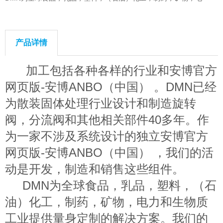
产品详情
加工包括各种各样的行业和安博官方
网页版-安博ANBO（中国） 。DMN已经
为散装固体处理行业设计和制造旋转
阀，分流阀和其他相关部件40多年。作
为一家不涉及系统设计的独立安博官方
网页版-安博ANBO（中国） ，我们的活
动是开发，制造和销售这些组件。
DMN为全球食品，乳品，塑料，（石
油）化工，制药，矿物，电力和生物质
工业提供量身定制的解决方案。我们的