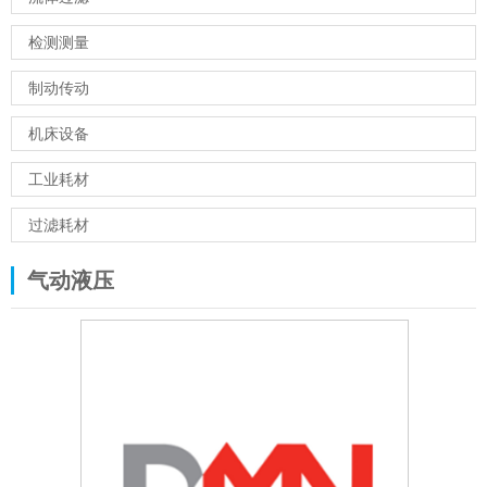
检测测量
制动传动
机床设备
工业耗材
过滤耗材
气动液压