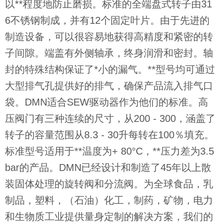
以**程度地防止磨损。标准的全端盘式转子由31
6不锈钢制成，并有12个固定叶片。由于先进的
制造设备，可以很容易地获得高精度和紧密的转
子间隙。端盖有外侧轴承，终身润滑和密封。轴
封的特殊结构保证了*小的漏气。**型号均可通过
大型排气孔提供好的排气，确保产品流入排气口
袋。DMN适合SEW驱动器作为他们的标准。高
压阀门有三种连续的尺寸，从200 - 300，涵盖了
转子的容量范围从8.3 - 30升每转在100％填充。
标准型号适用于**温度为+ 80°C，**压力差为3.5
bar的产品。DMN已经设计和制造了45年以上散
装固体处理的旋转阀和分流阀。为全球食品，乳
制品，塑料，（石油）化工，制药，矿物，电力
和生物质工业提供量身定制的解决方案，我们的