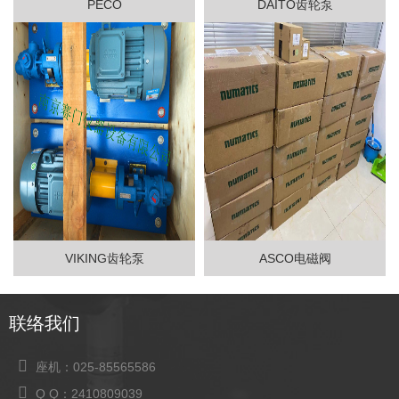
PECO
DAITO齿轮泵
VIKING齿轮泵
ASCO电磁阀
联络我们
座机：025-85565586
Q Q：2410809039