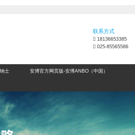
联系方式
18136653385
025-85565586
纳士
安博官方网页版-安博ANBO（中国）