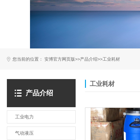
您当前的位置：
>>
>>
安博官方网页版
产品介绍
工业耗材
工业耗材
产品介绍
工业电力
气动液压