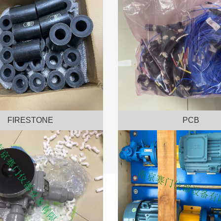
FIRESTONE
PCB