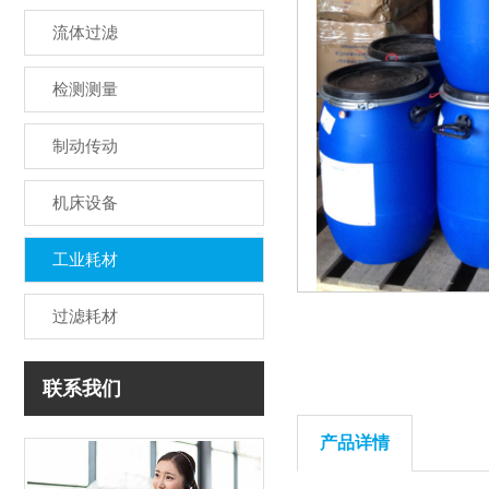
流体过滤
检测测量
制动传动
机床设备
工业耗材
过滤耗材
联系我们
产品详情