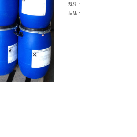
规格：
描述：