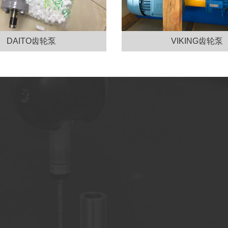
DAITO齿轮泵
VIKING齿轮泵