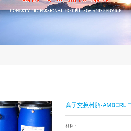
离子交换树脂-AMBERLI
材料：