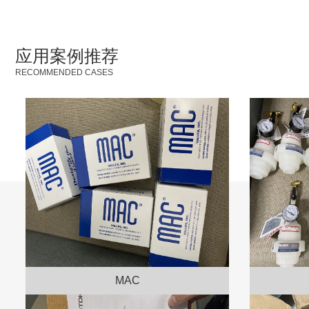
应用案例推荐
RECOMMENDED CASES
MAC