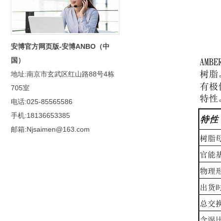
安博官方网页版-安博ANBO（中
国）
地址:南京市玄武区红山路88号4栋
705室
电话:025-85565586
手机:18136653385
邮箱:Njsaimen@163.com