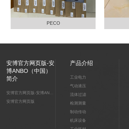
PECO
安博官方网页版-安
产品介绍
博ANBO（中国）
工业电力
简介
气动液压
安博官方网页版-安博ANBO（中国） 介绍
流体过滤
安博官方网页版
检测测量
制动传动
机床设备