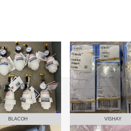
BLACOH
VISHAY