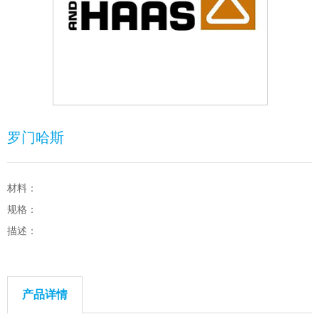
罗门哈斯
材料：
规格：
描述：
产品详情