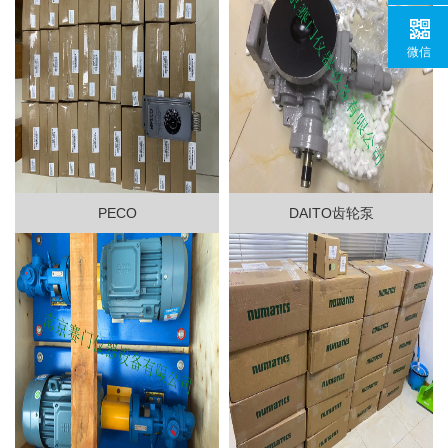
微信
PECO
DAITO齿轮泵