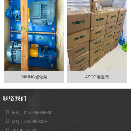
VIKING齿轮泵
ASCO电磁阀
联络我们
座机：025-85565586
Q Q：2410809039
18136653385