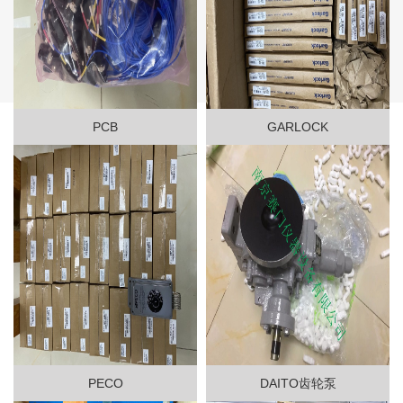
PCB
GARLOCK
PECO
DAITO齿轮泵