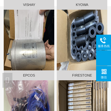
VISHAY
KYOWA
服务热线
EPCOS
FIRESTONE
微信