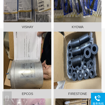
VISHAY
KYOWA
EPCOS
FIRESTONE
服务热线