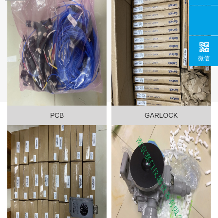
微信
PCB
GARLOCK