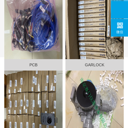
微信
PCB
GARLOCK