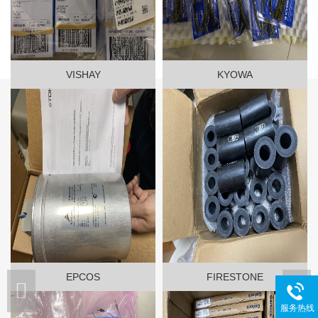
VISHAY
KYOWA
EPCOS
FIRESTONE
服务热线