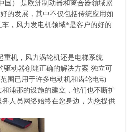
（中国） 是欧洲制动器和离合器领域累
了好的发展，其中不仅包括传统应用如
车，风力发电机领域*是客户的好的
：
在起重机，风力涡轮机还是电梯系统
您的驱动器创建正确的解决方案-独立可
化范围已用于许多电动机和齿轮电动
大和浦那的设施的建立，他们也不断扩
服务人员网络始终在您身边，为您提供