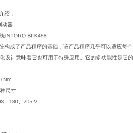
品介绍：
制动器
NTORQ BFK458
统构成了产品程序的基础，该产品程序几乎可以适应每个应
化设计意味着它也可用于特殊应用。它的多功能性是它的
0 Nm
9种尺寸
、180、205 V