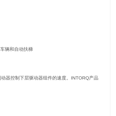
人车辆和自动扶梯
器和制动器控制下层驱动器组件的速度。INTORQ产品