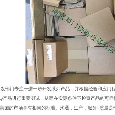
n的开发部门专注于进一步开发系列产品，并根据经验和应用
TORQ产品进行重要测试，从而在实际条件下检查产品的
美国的市场享有相同的标准。沟通，生产，服务–质量是