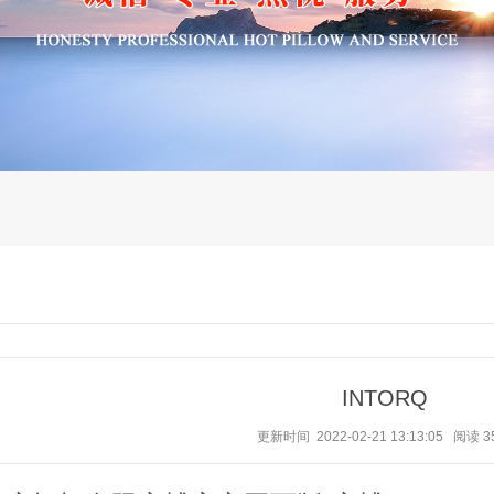
INTORQ
更新时间 2022-02-21 13:13:05
阅读
3