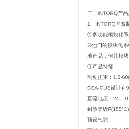
二、INTORQ产
1、INTORQ弹簧
①多功能模块化系统I
②他们的模块化系
准产品，但其模块
③产品特征：
制动扭矩：1,5-60
CSA-CUS设计有
直流电压：24、103
耐热等级F(155°C)
预设气隙