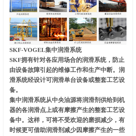
SKF-VOGEL集中润滑系统
SKF拥有针对各应用场合的润滑系统，防止
由设备故障引起的维修工作和生产中断。润
滑系统经设计可润滑单台设备或整套工艺设
备。
集中润滑系统从中央油源将润滑剂供给到机
器的各润滑点上或有摩擦产生的整套工艺设
备中。这样，可将不受欢迎的磨损减少，有
时候更可借助润滑剂
减少
因摩擦产生的一些