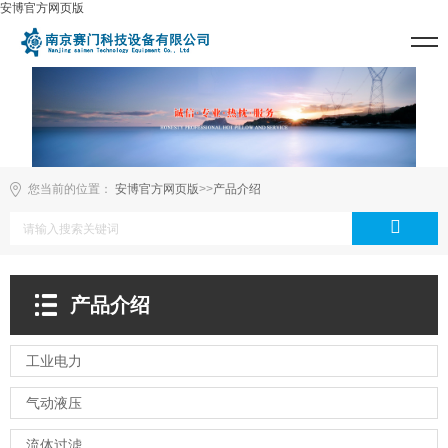
安博官方网页版
您当前的位置：
安博官方网页版
>>
产品介绍
产品介绍
工业电力
气动液压
流体过滤