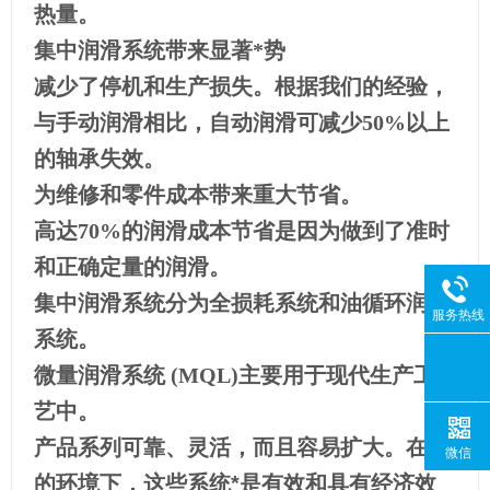
热量。
集中润滑系统带来显著*势
减少了停机和生产损失。根据我们的经验，
与手动润滑相比，自动润滑可减少50%以上
的轴承失效。
为维修和零件成本带来重大节省。
高达70%的润滑成本节省是因为做到了准时
和正确定量的润滑。
集中润滑系统分为全损耗系统和油循环润滑
服务热线
系统。
微量润滑系统 (MQL)主要用于现代生产工
艺中。
产品系列可靠、灵活，而且容易扩大。在**
微信
的环境下，这些系统*是有效和具有经济效