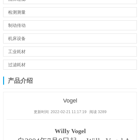
检测测量
制动传动
机床设备
工业耗材
过滤耗材
产品介绍
Vogel
更新时间 2022-02-21 11:17:19
阅读
3289
Willy Vogel