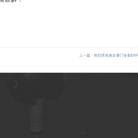
上一篇：
热烈庆祝南京赛门全新ER