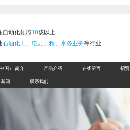
注自动化领域
10
载以上
业
石油化工、电力工程、水务业务
等行业
中国） 简介
产品介绍
在线留言
招贤
 新闻
联系我们