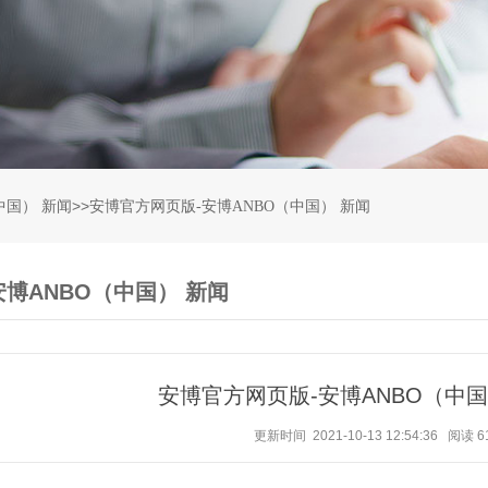
>>
中国） 新闻
安博官方网页版-安博ANBO（中国） 新闻
博ANBO（中国） 新闻
安博官方网页版-安博ANBO（中国
更新时间 2021-10-13 12:54:36
阅读
6