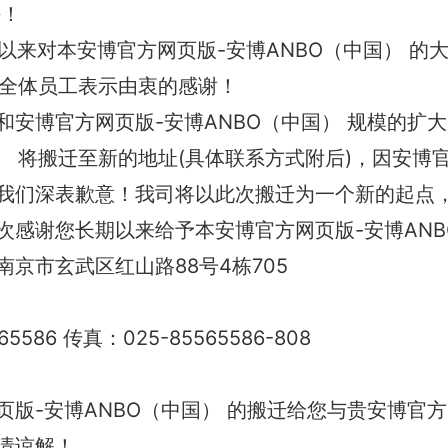
好！
对本安博官方网页版-安博ANBO（中国） 的大
） 全体员工表示由衷的感谢！
安博官方网页版-安博ANBO（中国） 规模的扩大，
） 将搬迁至新的地址(具体联系方式附后)，因安博官
我们深表歉意！我司将以此次搬迁为一个新的起点
次感谢您长期以来给予本安博官方网页版-安博ANB
京市玄武区红山路88号4栋705
5586 传真：025-85565586-808
页版-安博ANBO（中国） 的搬迁给您与贵安博官方
请谅解！