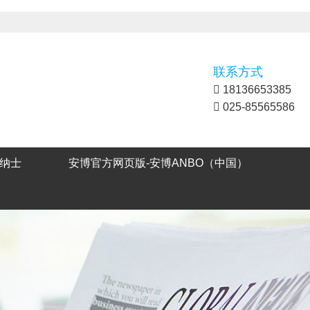
联系方式
18136653385
025-85565586
纳士
安博官方网页版-安博ANBO（中国）